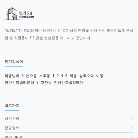
"빌라24"는 전화문의나 방문하시는 고객님의 편의를 위해 안산 토박이들로 구성
된 전 직원들이 1:1 맞춤 컨설팅을 해드리고 있습니다.
인기검색어
복층빌라
3
본오동
부곡동
1
2
4
5
와동
상록수역
이동
안산신축빌라분양
8
고잔동
안산신축빌라매매
바로가기
공지사항
분양정보
분양 TIPS!