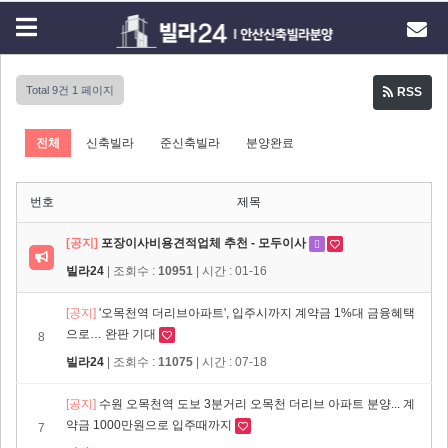
Total 9건
1 페이지
RSS
전체
신축빌라
준신축빌라
분양완료
번호
제목
[공지]
포장이사비용견적업체 추천 - 모두이사
빌라24
| 조회수 :
10951
| 시간 : 01-16
[공지]
'오목천역 더리브아파트', 입주시까지 계약금 1%대 금융혜택
으로… 완판 기대
8
빌라24
| 조회수 :
11075
| 시간 : 07-18
[공지]
수원 오목천역 도보 3분거리 오목천 더리브 아파트 분양... 계
약금 1000만원으로 입주때까지
7