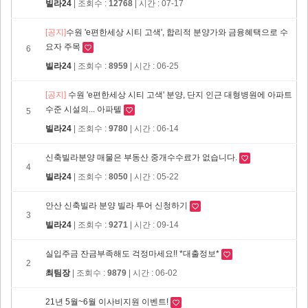
빌라24
| 조회수 :
12768
| 시간 : 07-17
[공지]
​수원 'e편한세상 시티 고색', 합리적 분양가와 금융혜택으로 수
요자 주목
6
빌라24
| 조회수 :
8959
| 시간 : 06-25
[공지]
수원 'e편한세상 시티 고색' 분양, 단지 인근 대형병원에 아파트
수준 시설의... 아파텔
5
빌라24
| 조회수 :
9780
| 시간 : 06-14
신축빌라분양 매물은 부동산 중개수수료가 없습니다.
4
빌라24
| 조회수 :
8050
| 시간 : 05-22
안산 신축빌라 분양 빌라 투어 신청하기
3
빌라24
| 조회수 :
9271
| 시간 : 09-14
실입주금 잔금부족해도 걱정마세요!! *대출정보*
2
최팀장
| 조회수 :
9879
| 시간 : 06-02
21년 5월~6월 이사비지원 이벤트!