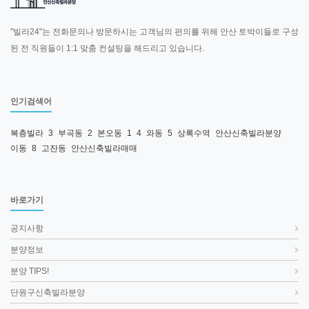
"빌라24"는 전화문의나 방문하시는 고객님의 편의를 위해 안산 토박이들로 구성
된 전 직원들이 1:1 맞춤 컨설팅을 해드리고 있습니다.
인기검색어
복층빌라
3
부곡동
2
본오동
1
4
와동
5
상록수역
안산신축빌라분양
이동
8
고잔동
안산신축빌라매매
바로가기
공지사항
분양정보
분양 TIPS!
단원구신축빌라분양